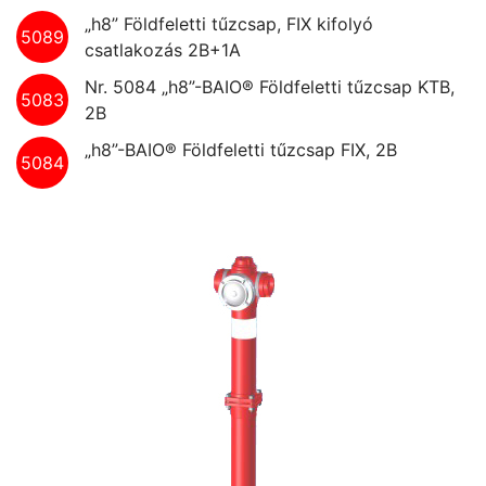
„h8” Földfeletti tűzcsap, FIX kifolyó
5089
csatlakozás 2B+1A
Nr. 5084 „h8”-BAIO® Földfeletti tűzcsap KTB,
5083
2B
„h8”-BAIO® Földfeletti tűzcsap FIX, 2B
5084