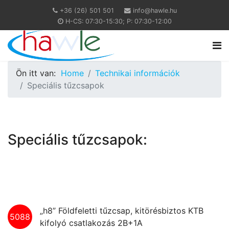
+36 (26) 501 501
info@hawle.hu
H-CS: 07:30-15:30; P: 07:30-12:00
Ön itt van:
Home
Technikai információk
Speciális tűzcsapok
Speciális tűzcsapok:
„h8” Földfeletti tűzcsap, kitörésbiztos KTB
5088
kifolyó csatlakozás 2B+1A