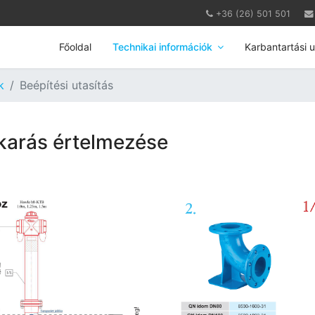
+36 (26) 501 501
Főoldal
Technikai információk
Karbantartási u
k
Beépítési utasítás
takarás értelmezése