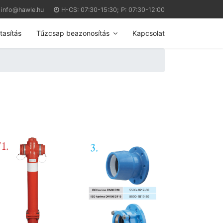
info@hawle.hu
H-CS: 07:30-15:30; P: 07:30-12:00
tasítás
Tűzcsap beazonosítás
Kapcsolat