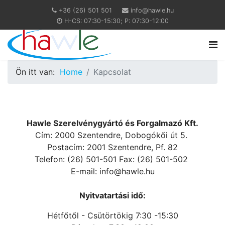
+36 (26) 501 501
info@hawle.hu
H-CS: 07:30-15:30; P: 07:30-12:00
Ön itt van:
Home
Kapcsolat
Hawle Szerelvénygyártó és Forgalmazó Kft.
Cím: 2000 Szentendre, Dobogókői út 5.
Postacím: 2001 Szentendre, Pf. 82
Telefon: (26) 501-501 Fax: (26) 501-502
E-mail: info@hawle.hu
Nyitvatartási idő:
Hétfőtől - Csütörtökig 7:30 -15:30